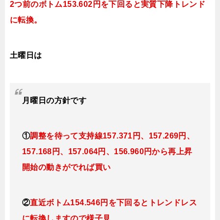
2つ前のボトム153.602円を下回ると実質下降トレンド
に転換。
土曜日は
月曜日
の
方針です
①
調整を待って支持線157
.371円、157.269円
、
157.168円、157.064
円、156.960円
から再上昇
開始の動きがでれば買い
②
直近ボトム154.546円を下回るとトレンドレス
に転換
します
ので様子見