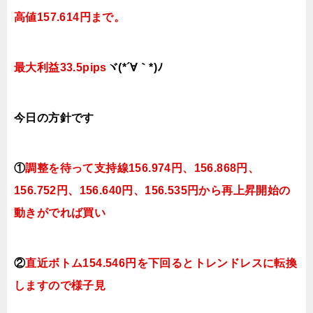
高値157.614円まで。
最大利益33.5pips
ヾ(*´∀｀*)ﾉ
今日
の
方針です
①
調整を待って支持線156
.974円、156.868円
、
156.752円、156.640
円、156.535円
から再上昇開始の
動きがでれば買い
②
直近ボトム154.546円を下回るとトレンドレスに転換
します
ので様子見