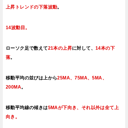
上昇トレンドの下落波動
。
14波動目。
ローソク足で数えて
21本の上昇
に対して、
14本の下
落
。
移動平均の並びは上から
25MA、75MA、5MA、
200MA
。
移動平均線の傾きは
5MAが下向き、それ以外は全て上
向き。