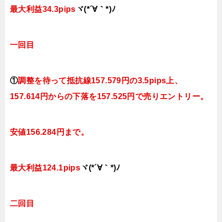
最大利益34.3
pips
ヾ(*´∀｀*)ﾉ
一回目
①
調整を待って抵抗線
157.579
円の3.5pips上、
157.614円
からの下落を157.525円で売りエントリー。
安値156.284円まで。
最大利益124.1
pips
ヾ(*´∀｀*)ﾉ
二回目