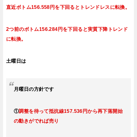
直近ボトム156.558円を下回るとトレンドレスに転換。
2つ前のボトム156.284円を下回ると実質下降トレンド
に転換。
土曜日は
月曜日
の
方針です
①
調整を待って抵抗線157
.536
円
から再下落開始
の動きがでれば売り