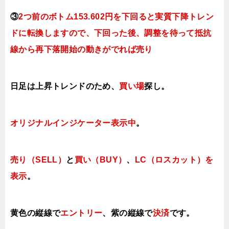
③
2つ前のボトム153.602円を下回ると実質下降トレン
ドに転換
します
ので、下回った後、調整を待って抵抗
線から再下落開始の動きがでれば売り
日足は上昇トレンドのため、
買い場
探し。
オリジナルインジケーター表示中
。
売り（SELL）
と
買い（BUY）
、
LC（ロスカット）を
表示
。
黄色の縦線で
エントリー
、紫の縦線で
決済
です。