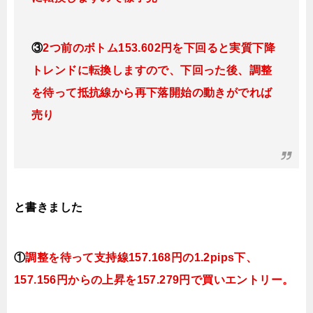
③
2つ前のボトム153.602円を下回ると実質下降
トレンドに転換
します
ので、下回った後、調整
を待って抵抗線から再下落開始の動きがでれば
売り
と書きました
①
調整を待って支持線
157.168円の1.2pips下
、
157.156円
からの上昇を157.279円で買いエントリー。