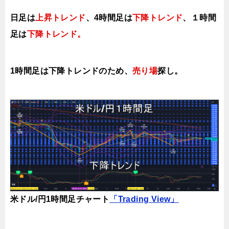
日足は
上昇トレンド
、4時間足は
下降トレンド
、１時間
足は
下降トレンド。
1時間足は下降トレンドのため、
売り場
探し。
米ドル/円1時間足チャート
「Trading View」