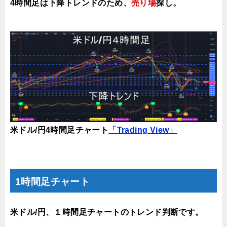
4時間足は下降トレンドのため、
売り場
探し。
米ドル/円4時間足チャート
「Trading View」
1時間足チャート
米ドル/円、１時間足チャートのトレンド判断です。