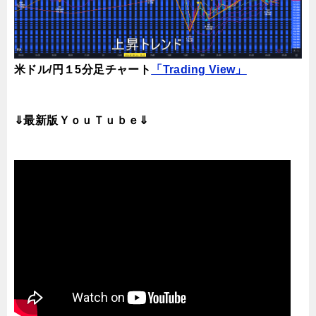
米ドル/円１5分足チャート
「Trading View」
⇓最新版ＹｏｕＴｕｂｅ⇓