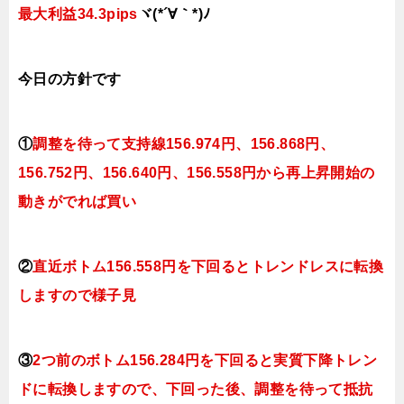
最大利益34.3
pips
ヾ(*´∀｀*)ﾉ
今日
の
方針です
①
調整を待って支持線156
.974円、156.868円
、
156.752円、156.640
円、156.558円
から再上昇開始の
動きがでれば買い
②
直近ボトム156.558円を下回るとトレンドレスに転換
しますので様子見
③
2つ前のボトム156.284円を下回ると実質下降トレン
ドに転換
しますので、下回った後、調整を待って抵抗