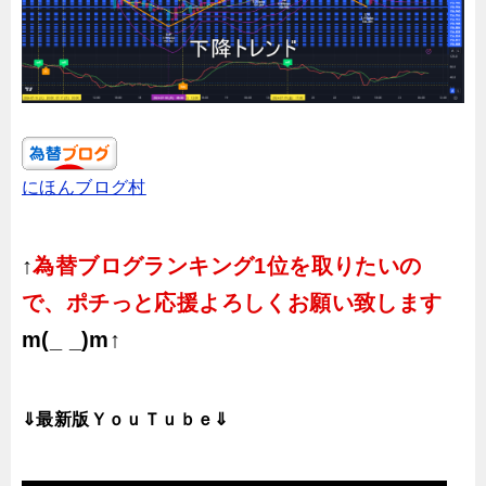
にほんブログ村
↑
為替ブログランキング1位を取りたいの
で、ポチっと応援よろしくお願い致します
m(_ _)m↑
⇓最新版ＹｏｕＴｕｂｅ⇓