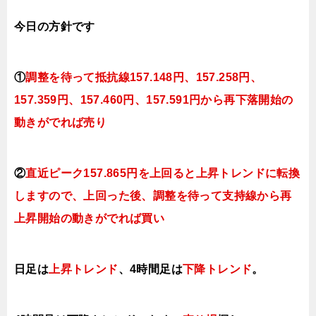
今日
の
方針です
①
調整を待って抵抗線157
.148円、157.258円
、
157.359円、157.460
円、157.591円
から再下落開始の
動きがでれば売り
②
直近ピーク157.865円を上回ると
上昇トレンドに転換
しますので、上回った後、調整を待って支持線から再
上昇開始の動きがでれば買い
日足は
上昇トレンド
、4時間足は
下降トレンド
。