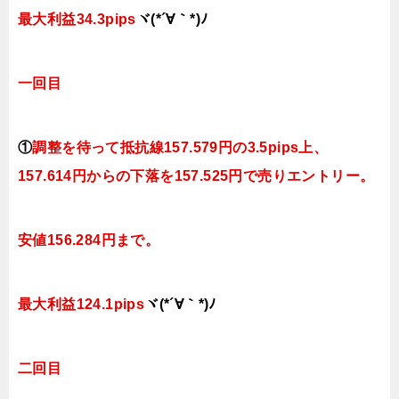
最大利益34.3
pips
ヾ(*´∀｀*)ﾉ
一回目
①
調整を待って抵抗線
157.579
円の3.5pips上、
157.614円
からの下落を157.525円で売りエントリー。
安値156.284円まで。
最大利益124.1
pips
ヾ(*´∀｀*)ﾉ
二回目