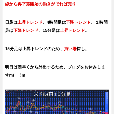
線から再下落開始の動きがでれば売り
日足は
上昇トレンド
、4時間足は
下降トレンド
、１時間
足は
下降トレンド
、15分足は
上昇トレンド
。
15分足は上昇トレンドのため、
買い場
探し。
明日は朝早くから外出するため、ブログをお休みしま
すm(_ _)m