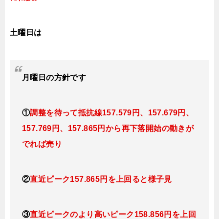
土曜日は
月曜日
の
方針です
①
調整を待って抵抗線157
.579円、157.679円
、
157.769円、157.865
円
から再下落開始の動きが
でれば売り
②
直近ピーク157.865円を上回ると様子見
③
直近ピークのより高いピーク158.856円を上回