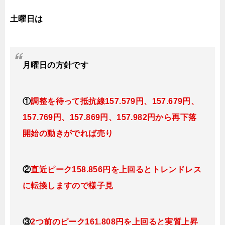
土曜日は
月曜日
の
方針です
①
調整を待って抵抗線157
.579円、157.679円
、
157.769円、157.869
円、157.982円
から再下落
開始の動きがでれば売り
②
直近ピーク158.856円を上回るとトレンドレス
に転換
しますので様子見
③
2つ前のピーク161.808円を上回ると実質上昇