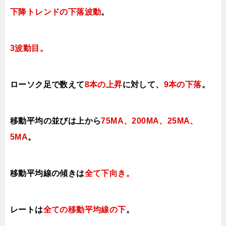
下降トレンドの下落波動
。
3波動目。
ローソク足で数えて
8本の上昇
に対して、
9本の下落
。
移動平均の並びは上から
75MA、200MA、25MA、
5MA
。
移動平均線の傾きは
全て下向き。
レートは
全ての移動平均線の下
。