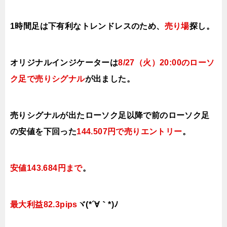
1時間足は下有利なトレンドレスのため、
売り場
探し。
オリジナルインジケーターは
8/27（火
）20:00
の
ローソ
ク足で売り
シ
グナル
が出ました。
売りシグナルが出たローソク足以降で前のローソク足
の安値を下
回った
144.507円で売りエ
ントリー
。
安値143.684円まで
。
最大利益82.3pips
ヾ(*´∀｀*)ﾉ