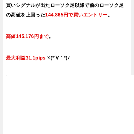
買いシグナルが出たローソク足以降で前のローソク足
の高値を上
回った
144.865円で買いエ
ントリー
。
高値145.176円まで
。
最大利益31.1pips
ヾ(*´∀｀*)ﾉ