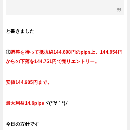
と書きました
①
調整を待って抵抗線
144.898円のpips上、144.954円
からの下落を144.751円で売りエントリー。
安値144.605円まで。
最大利益14.6pips
ヾ(*´∀｀*)ﾉ
今日
の
方針です