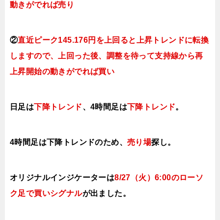
動きがでれば売り
②
直近ピーク145.176円を上回ると
上昇トレンドに転換
しますので、上回った後、調整を待って支持線から再
上昇開始の動きがでれば買い
日足は
下降トレンド
、4時間足は
下降トレンド
。
4時間足は下降トレンドのため、
売り場
探し。
オリジナルインジケーターは
8/27（火
）6:00
の
ローソ
ク足で買い
シ
グナル
が出ました。