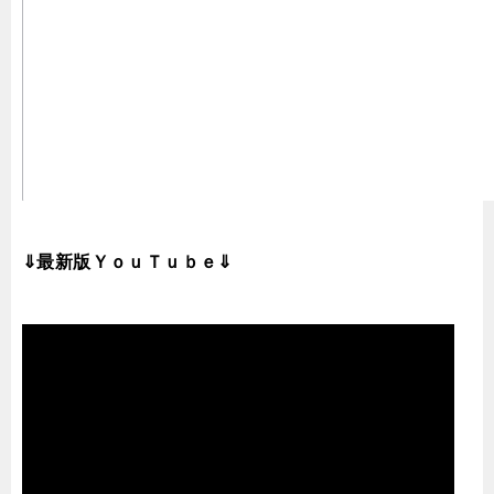
⇓最新版ＹｏｕＴｕｂｅ⇓