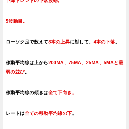
下降トレンド
の下落波動。
5波動目。
ローソク足で数えて
8本の上昇
に対して
、
4本の下落
。
移動平均線は上から
200MA、75MA、25MA、5MAと最
弱の並び
。
移動平均線の傾きは
全て下向き
。
レートは
全ての移動平均線の下
。