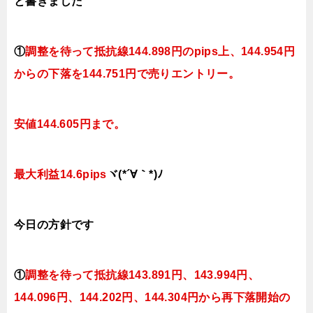
と書きました
①
調整を待って抵抗線
144.898円のpips上、144.954円
からの下落を144.751円で売りエントリー。
安値144.605円まで。
最大利益14.6pips
ヾ(*´∀｀*)ﾉ
今日
の
方針です
①
調整を待って抵抗線143
.891
円、143.994円
、
144.096円、144.202
円、144.304円
から再下落開始の