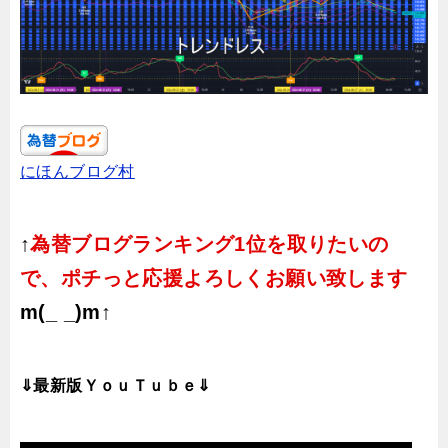
にほんブログ村
↑
為替ブログランキング1位を取りたいの
で、ポチっと応援よろしくお願い致します
m(_ _)m↑
⇓最新版ＹｏｕＴｕｂｅ⇓