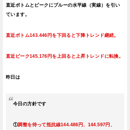
直近ボトムとピークにブルーの水平線（実線）を引い
ています。
直近ボトム143.446円を下回ると下降トレンド継続。
直近ピーク145.176円を上回ると
上昇トレンドに転換。
昨日は
今日
の
方針です
①
調整を待って抵抗線144
.486
円、144.597円
、