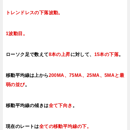
トレンドレスの下落波動
。
1波動目。
ローソク足で数えて
8本の上昇
に対して、
15本の下落
。
移動平均線は上から
200MA、75MA、25MA、5MAと最
弱の並び
。
移動平均線の傾きは
全て下向き
。
現在のレートは
全ての移動平均線の下
。