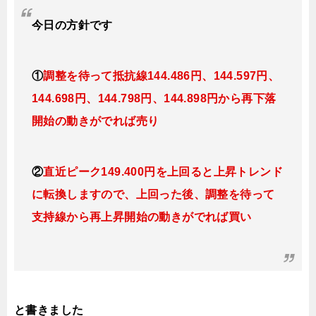
今日
の
方針です
①
調整を待って抵抗線144
.486
円、144.597円
、
144.698円、144.798
円、144.898円
から再下落
開始の動きがでれば売り
②
直近ピーク149.400円を上回ると上昇トレンド
に転換しますので、上回った後、調整を待って
支持線から再上昇開始の動きがでれば買い
と書きました