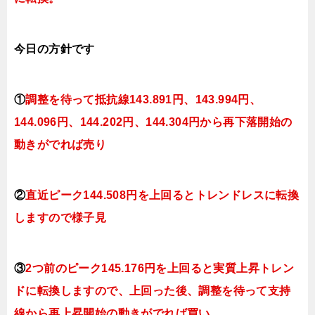
今日
の
方針です
①
調整を待って抵抗線143
.891
円、143.994円
、
144.096円、144.202
円、144.304円
から再下落開始の
動きがでれば売り
②
直近ピーク144.508円を上回るとトレンドレスに転換
しますので様子見
③
2つ前のピーク145.176円を上回ると実質上昇トレン
ドに転換
しますので、上回った後、調整を待って支持
線から再上昇開始の動きがでれば買い