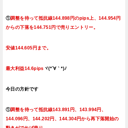
①
調整を待って抵抗線
144.898円のpips上、144.954円
からの下落を144.751円で売りエントリー。
安値144.605円まで。
最大利益14.6pips
ヾ(*´∀｀*)ﾉ
今日
の
方針です
①
調整を待って抵抗線143
.891
円、143.994円
、
144.096円、144.202
円、144.304円
から再下落開始の
動きがでれば売り