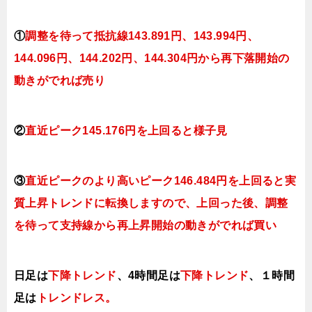
①
調整を待って抵抗線143
.891
円、143.994円
、
144.096円、144.202
円、144.304円
から再下落開始の
動きがでれば売り
②
直近ピーク145.176円を上回ると様子見
③
直近ピークのより高いピーク146.484円を上回ると実
質上昇トレンドに転換しますので、上回った後、調整
を待って支持線から再上昇開始の動きがでれば買い
日足は
下降トレンド
、4時間足は
下降トレンド
、１時間
足は
トレンドレス
。