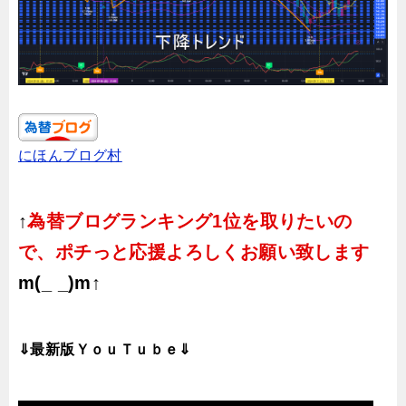
にほんブログ村
↑
為替ブログランキング1位を取りたいの
で、ポチっと応援よろしくお願い致します
m(_ _)m↑
⇓最新版ＹｏｕＴｕｂｅ⇓