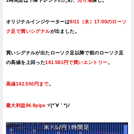
1時間足は下降トレンドのため、
売り場
探し。
オリジナルインジケーターは
9/11（水
）17:00
の
ローソ
ク足で買い
シ
グナル
が出ました。
買いシグナルが出たローソク足以降で前のローソク足
の高値を上
回った
141.581円で買いエ
ントリー
。
高値142.550円まで
。
最大利益96.9pips
ヾ(*´∀｀*)ﾉ