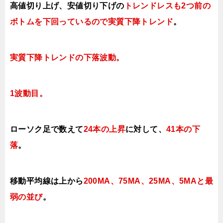
高値切り上げ
、安値切り下げの
トレンドレスも2つ前の
ボトムを下回っているので実質下降トレンド
。
実質下降トレンド
の下落波動。
1波動目。
ローソク足で数えて
24本の上昇
に対して
、
41本の下
落
。
移動平均線は上から
200MA、75MA、25MA、5MAと最
弱の並び
。