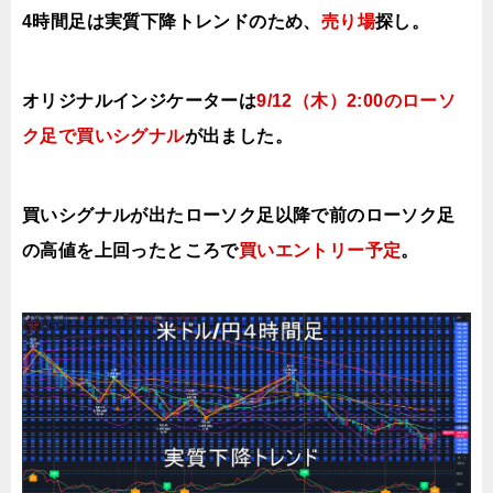
4時間足は実質下降トレンドのため、
売り場
探し。
オリジナルインジケーターは
9/12（木
）2:00
の
ローソ
ク足で買い
シ
グナル
が出ました。
買いシグナルが出たローソク足以降で前のローソク足
の高値を上
回ったところで
買いエ
ントリー予定
。