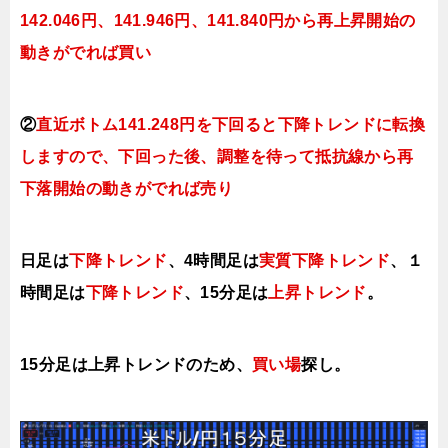
142.046円、141.946
円、141.840円
から再上昇開始の
動きがでれば買い
②
直近ボトム141.248円を下回ると下降トレンドに転換
しますので、下回った後、調整を待って抵抗線から再
下落開始の動きがでれば売り
日足は
下降トレンド
、4時間足は
実質下降トレンド
、１
時間足は
下降トレンド
、15分足は
上昇トレンド
。
15分足は上昇トレンドのため、
買い場
探し。