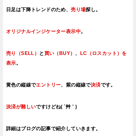
日足は下降トレンドの
ため、
売り場
探し。
オリジナルインジケーター表示中
。
売り（SELL）
と
買い（BUY）
、
LC（ロスカット）を
表示
。
黄色の縦線で
エントリー
、紫の縦線で
決済
です。
決済が難しい
ですけどね( ´艸｀)
詳細はブログの記事で紹介していきます。