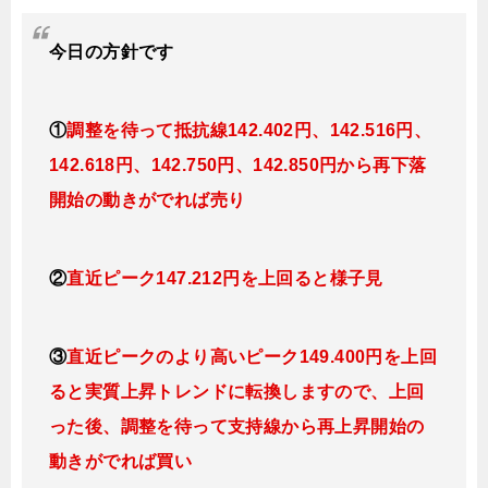
今日
の
方針です
①
調整を待って抵抗線142
.402
円、142.516円
、
142.618円、142.750
円、142.850円
から再下落
開始の動きがでれば売り
②
直近ピーク147.212円を上回ると様子見
③
直近ピークのより高いピーク149.400円を上回
ると実質上昇トレンドに転換しますので、上回
った後、調整を待って支持線から再上昇開始の
動きがでれば買い