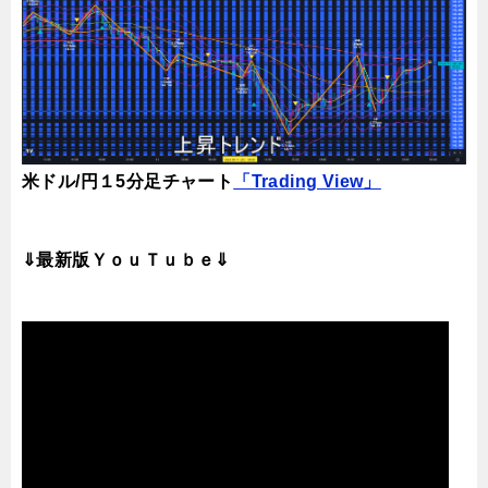
米ドル/円１5分足チャート
「Trading View」
⇓最新版ＹｏｕＴｕｂｅ⇓