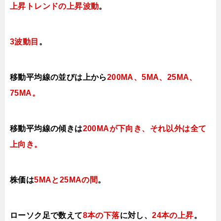
上昇トレンドの上昇波動
。
3波動目
。
移動平均線の並びは上から
200MA、5MA、25MA、
75MA。
移動平均線の傾きは
200MAが下向き、それ以外は全て
上向き
。
株価は
5MAと25MAの間
。
ローソク足で数えて
8本の下落
に対し、
24本の上昇
。