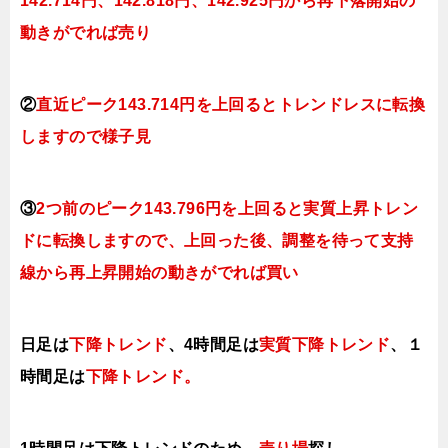
142.714円、142.818
円、142.925円
から再下落開始の
動きがでれば売り
②
直近ピーク143.714円を上回るとトレンドレスに転換
しますので様子見
③
2つ前のピーク143.796円を上回ると実質上昇トレン
ドに転換
しますので、上回った後、調整を待って支持
線から再上昇開始の動きがでれば買い
日足は
下降トレンド
、4時間足は
実質下降トレンド
、１
時間足は
下降トレンド
。