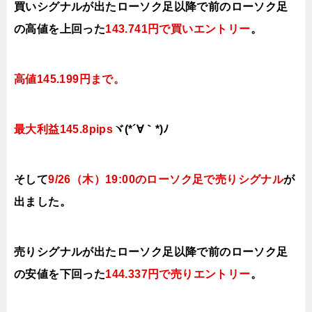
買いシグナルが出たローソク足以降で前のローソク足
の高値を上
回った
143.741円で買いエ
ントリー
。
高値145.199円まで。
最大利益145.8pips
ヾ(*´∀｀*)ﾉ
そして
9/26（木
）19:00
の
ローソク足で売り
シ
グナル
が
出ました。
売りシグナルが出たローソク足以降で前のローソク足
の安値を下
回った
144.337円で売りエ
ントリー
。