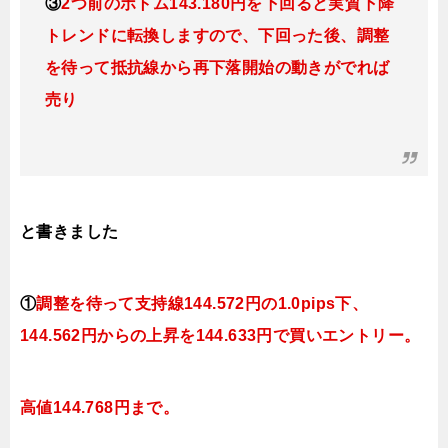
③
2つ前のボトム143.180円を下回ると実質下降
トレンドに転換しますので、下回った後、調整
を待って抵抗線から再下落開始の動きがでれば
売り
と書きました
①
調整を待って支持線144
.572
円の1.0pips下、
144.562円
からの上昇を144.633円で買いエントリー。
高
値144
.768円まで。