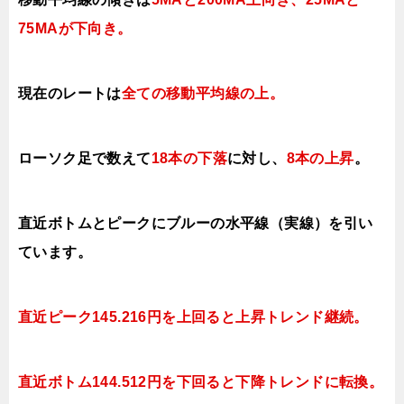
75MAが下向き
。
現在のレートは
全ての移動平均線の上
。
ローソク足で数えて
18本の下落
に対し、
8本の上昇
。
直近ボトムとピークにブルーの水平線（実線）を引い
ています。
直近ピーク145.216円を上回ると上昇トレンド継続。
直近ボトム144.512円を下回ると
下降トレンドに転換。