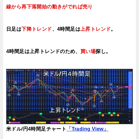
線から再下落開始の動きがでれば売り
日足は
下降トレンド
、4時間足は
上昇トレンド
。
4時間足は上昇トレンドのため、
買い場
探し。
米ドル/円4時間足チャート
「Trading View」