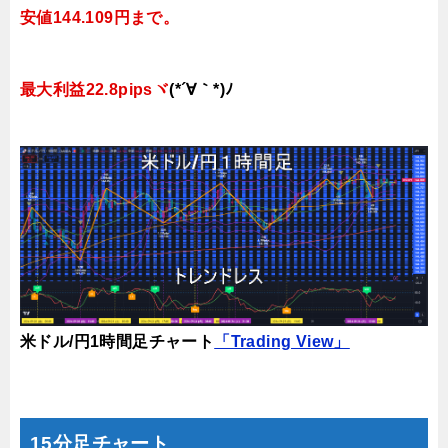
安値144.109円まで。
最大利益22.8pipsヾ
(*´∀｀*)ﾉ
米ドル/円1時間足チャート
「Trading View」
15分足チャート