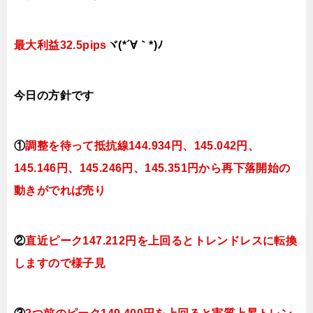
最大利益32.5pips
ヾ(*´∀｀*)ﾉ
今日
の
方針です
①
調整を待って抵抗線144
.934
円、145.042円
、
145.146円、145.246
円、145.351円
から再下落開始の
動きがでれば売り
②
直近ピーク147.212円を上回るとトレンドレスに転換
しますので様子見