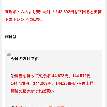
直近ボトムのより安いボトム142.892円を下回ると実質
下降トレンドに転換。
昨日は
今日
の
方針です
①
調整を待って支持線144
.672
円、144.572円
、
144.470円、144.369
円、144.258円
から再上昇
開始の動きがでれば買い