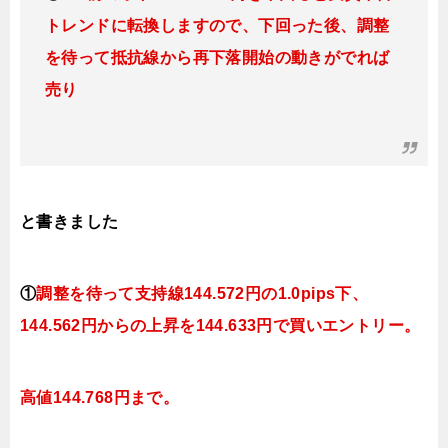
トレンドに転換
しますので、下回った後、調整
を待って抵抗線から再下落開始の動きがでれば
売り
と書きました
①
調整を待って支持線144
.572
円の1.0pips下、
144.562円
からの上昇を144.633円で買いエントリー。
高
値144
.768円まで。