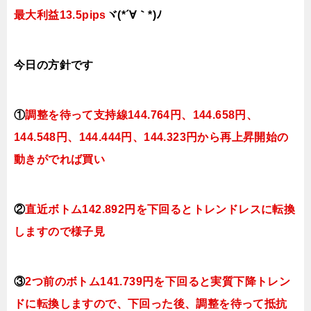
最大利益13.5pips
ヾ(*´∀｀*)ﾉ
今日
の
方針です
①
調整を待って支持線144
.764
円、144.658円
、
144.548円、144.444
円、144.323円
から再上昇開始の
動きがでれば買い
②
直近ボトム142.892円を下回るとトレンドレスに転換
しますので様子見
③
2つ前のボトム141.739円を下回ると実質下降トレン
ドに転換
しますので、下回った後、調整を待って抵抗