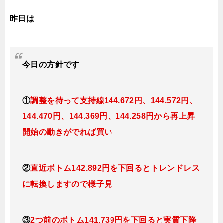
昨日は
今日
の
方針です
①
調整を待って支持線144
.672
円、144.572円
、
144.470円、144.369
円、144.258円
から再上昇
開始の動きがでれば買い
②
直近ボトム142.892円を下回るとトレンドレス
に転換
しますので様子見
③
2つ前のボトム141.739円を下回ると実質下降