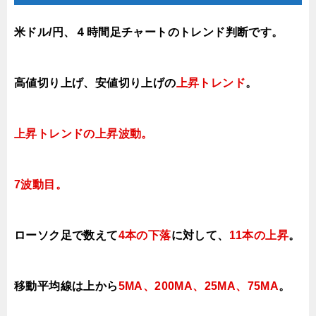
米ドル/円、４時間足チャートのトレンド判断です。
高値切り上げ
、安値切り上げの
上昇トレンド
。
上昇トレンド
の上昇波動。
7波動目。
ローソク足で数えて
4本の下落
に対して
、
11本の上昇
。
移動平均線は上から
5MA、200MA、25MA、75MA
。