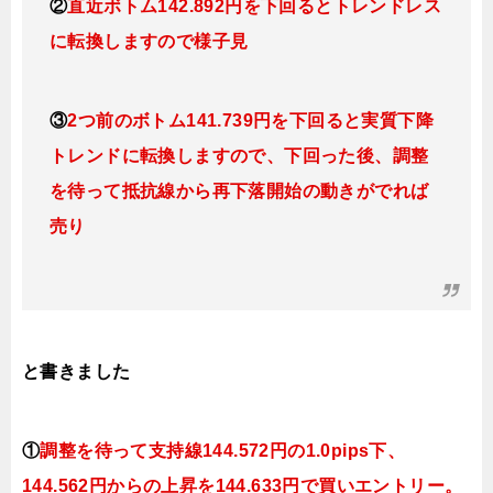
②
直近ボトム142.892円を下回るとトレンドレス
に転換
しますので様子見
③
2つ前のボトム141.739円を下回ると実質下降
トレンドに転換
しますので、下回った後、調整
を待って抵抗線から再下落開始の動きがでれば
売り
と書きました
①
調整を待って支持線144
.572
円の1.0pips下、
144.562円
からの上昇を144.633円で買いエントリー。