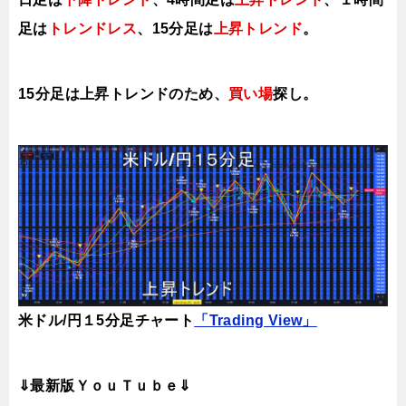
足は
トレンドレス
、15分足は
上昇トレンド
。
15分足は上昇トレンドのため、
買い場
探し。
米ドル/円１5分足チャート
「Trading View」
⇓最新版ＹｏｕＴｕｂｅ⇓