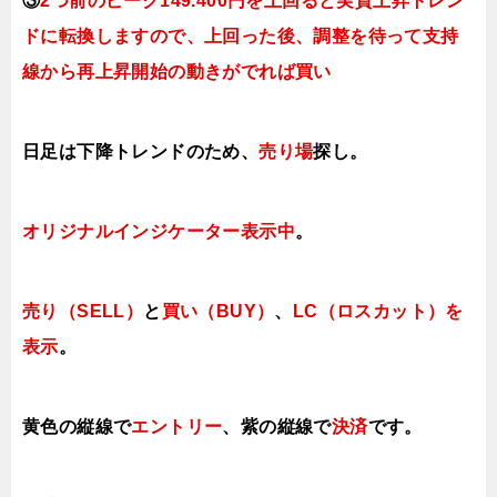
③
2つ前のピーク149.400円を上回ると実質上昇トレン
ドに転換しますので、上回った後、調整を待って支持
線から再上昇開始の動きがでれば買い
日足は下降トレンドの
ため、
売り場
探し。
オリジナルインジケーター表示中
。
売り（SELL）
と
買い（BUY）
、
LC（ロスカット）を
表示
。
黄色の縦線で
エントリー
、紫の縦線で
決済
です。