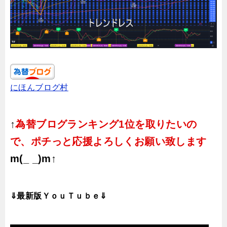
にほんブログ村
↑
為替ブログランキング1位を取りたいの
で、ポチっと応援よろしくお願い致します
m(_ _)m↑
⇓最新版ＹｏｕＴｕｂｅ⇓