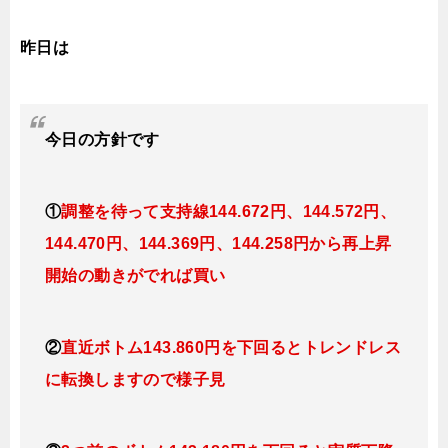
昨日は
今日
の
方針です
①
調整を待って支持線144
.672
円、144.572円
、
144.470円、144.369
円、144.258円
から再上昇
開始の動きがでれば買い
②
直近ボトム143.860円を下回るとトレンドレス
に転換しますので様子見