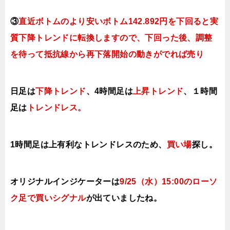
③
直近ボトムのより安いボトム142.892円を下回ると実
質下降トレンドに転換
しますので、下回った後、調整
を待って抵抗線から再下落開始の動きがでれば売り
日足は
下降トレンド
、4時間足は
上昇トレンド
、１時間
足は
トレンドレス
。
1時間足は上有利な
トレンドレスのため、
買い場
探し。
オリジナルインジケーターは
9/25（水
）15:00
の
ローソ
ク足で買い
シ
グナル
が出ていましたね。