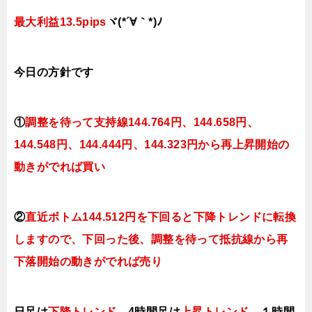
最大利益13.5pips
ヾ(*´∀｀*)ﾉ
今日
の
方針です
①
調整を待って支持線144
.764
円、144.658円
、
144.548円、144.444
円、144.323円
から再上昇開始の
動きがでれば買い
②
直近ボトム144.512円を下回ると
下降トレンドに転換
しますので、下回った後、調整を待って抵抗線から再
下落開始の動きがでれば売り
日足は
下降トレンド
、4時間足は
上昇トレンド
、１時間