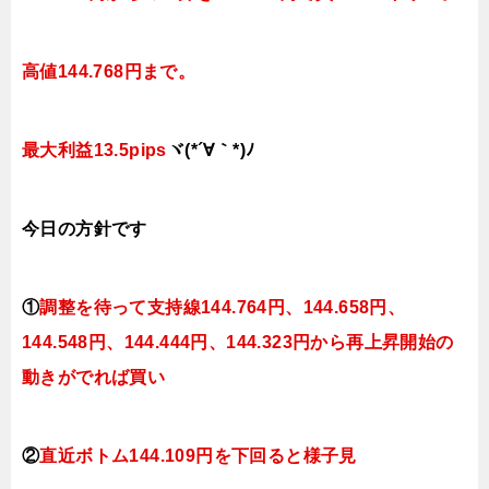
高
値144
.768円まで。
最大利益13.5pips
ヾ(*´∀｀*)ﾉ
今日
の
方針です
①
調整を待って支持線144
.764
円、144.658円
、
144.548円、144.444
円、144.323円
から再上昇開始の
動きがでれば買い
②
直近ボトム144.109円を下回ると
様子見