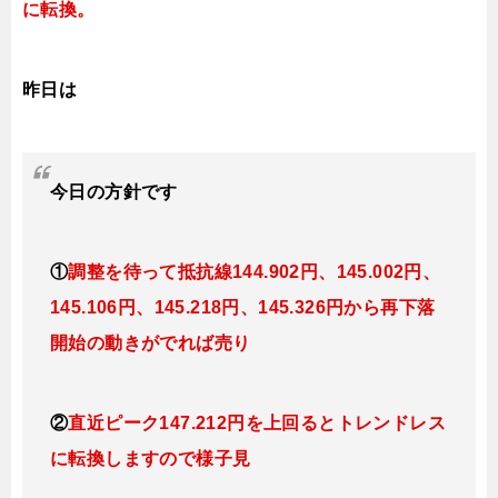
に転換。
昨日は
今日
の
方針です
①
調整を待って抵抗線144
.902
円、145.002円
、
145.106円、145.218
円、145.326円
から再下落
開始の動きがでれば売り
②
直近ピーク147.212円を上回るとトレンドレス
に転換しますので様子見