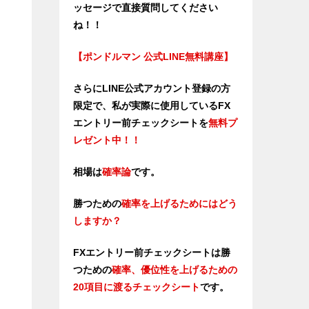
ッセージで直接質問してください
ね！！
【ポンドルマン 公式LINE無料講座】
さらにLINE公式アカウント登録の方
限定で、私が実際に使用しているFX
エントリー前チェックシートを
無料プ
レゼント中！！
相場は
確率論
です。
勝つための
確率を上げるためにはどう
しますか？
FXエントリー前チェックシートは勝
つため
の
確率、優位性を上げるための
20項目に渡るチェックシート
です。