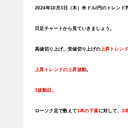
2024年10月3日
（木
）
米ドル/円のトレンド
日足チャートから見ていきましょう。
高値切り上げ、安値切り上げの
上昇トレン
上昇トレンドの上昇波動
。
3波動目。
ローソク足で数えて
1本の下落
に対して、
2