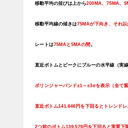
移動平均の並びは上から
200MA、75MA、5
移動平均線の傾きは
75MAが下向き、それ
レートは
75MAと5MAの間
。
直近ボトムとピークにブルーの水平線（実
ボリンジャーバンド±1～±3σを表示（全て
直近ボトム141.646円を下回るとトレンド
2つ前のボトム139.579円を下回ると実質