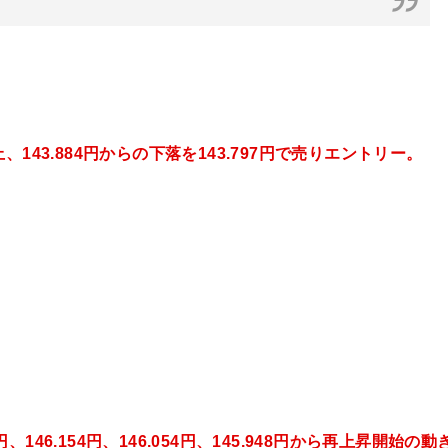
上、143.884円
からの下落を143.797円で売りエントリー。
円
、146.154円、146.054
円、145.948円
から再上昇開始の動