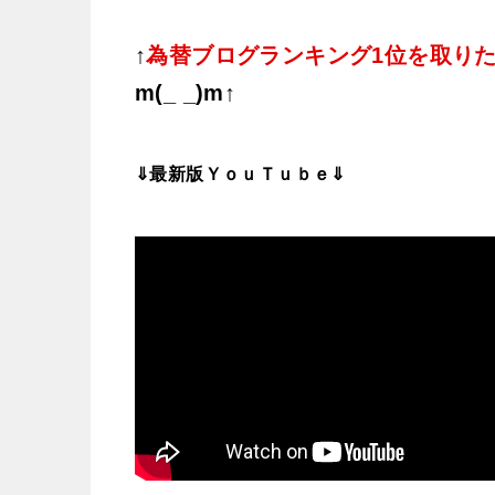
↑
為替ブログランキング1位を取り
m(_ _)m↑
⇓最新版ＹｏｕＴｕｂｅ⇓