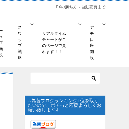
FXの勝ち方～自動売買まで
ス
デ
ー
ワ
リアルタイム
モ
ュ
ッ
チャートがこ
口
ブ
プ
のページで見
座
画
戦
れます！！
開
説
略
設
⇓為替ブログランキング1位を取り
たいので、ポチっと応援よろしくお
願い致します⇓