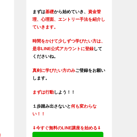
まずは
基礎
から始めていき、
資金管
理、心理面、エントリー手法を紹介し
ていきます。
時間をかけて少しずつ学びたい方は、
是非LINE公式アカウントに登録
して
くださいね。
真剣に学びたい方のみ
ご登録をお願い
します。
まずは行動
しよう！！
１歩踏み出さないと
何も変わらな
い！！
⇓今すぐ無料のLINE講座を始める⇓
き