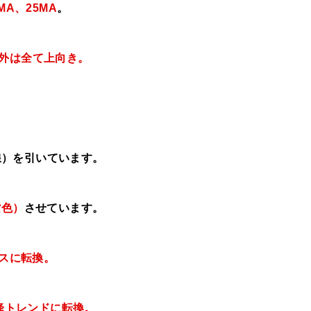
MA、25MA
。
以外は全て上向き。
線）を引いています。
紫色）
させています。
レスに転換。
下降トレンドに転換。