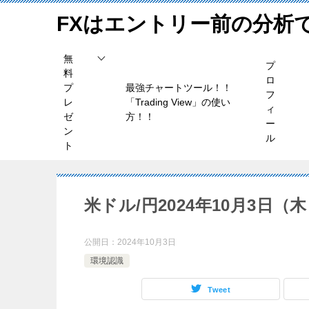
FXはエントリー前の分析
無
プ
料
ロ
プ
最強チャートツール！！
フ
レ
「Trading View」の使い
ィ
ゼ
方！！
ー
ン
ル
ト
米ドル/円2024年10月3日
公開日：
2024年10月3日
環境認識
Tweet