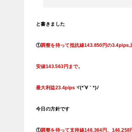
と書きました
①
調整を待って抵抗線
143.850
円の3.4pips
安値143.563円まで。
最大利益23.4pips
ヾ(*´∀｀*)ﾉ
今日
の
方針です
①
調整を待って支持線146
.364
円、146.258