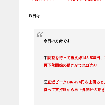
昨日は
今日
の
方針です
①
調整を待って抵抗線143
.538
円、1
再下落開始の動きがでれば売り
②
直近ピーク146.494円を上回ると
待って支持線から再上昇開始の動