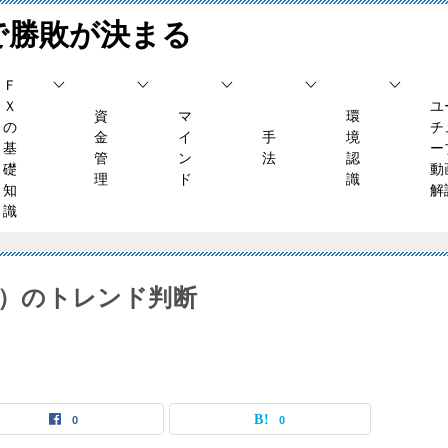
で勝敗が決まる
Ｆ
Ｘ
ユ
資
マ
環
の
チ
金
イ
手
境
基
ー
管
ン
法
認
礎
動
理
ド
識
知
解
識
（木）のトレンド判断
0
0