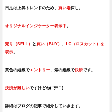
日足は上昇トレンドの
ため、
買い場
探し。
オリジナルインジケーター表示中
。
売り（SELL）
と
買い（BUY）
、
LC（ロスカット）を
表示
。
黄色の縦線で
エントリー
、紫の縦線で
決済
です。
決済が難しい
ですけどね( ´艸｀)
詳細はブログの記事で紹介していきます。