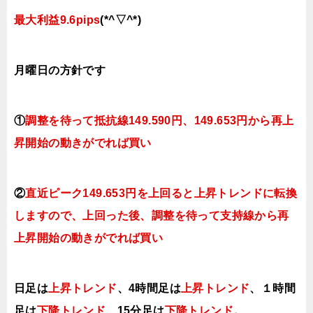
最大利益9.6pips
(*^▽^*)
月曜
日
の
方針です
①
調整を待って抵抗線149
.590
円、149.653円
から再上
昇開始の動きがでれば買い
②
直近ピーク149.653円を上回ると上昇トレンドに転換
しますので、上回った後、調整を待って支持線から再
上昇開始の動きがでれば買い
日足は
上昇トレンド
、4時間足は
上昇トレンド
、１時間
足は
下降トレンド
、15分足は
下降トレンド
。