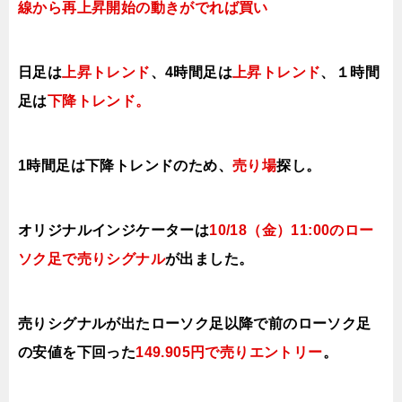
線から再上昇開始の動きがでれば買い
日足は
上昇トレンド
、4時間足は
上昇トレンド
、１時間
足は
下降トレンド
。
1時間足は下降トレンドのため、
売り場
探し。
オリジナルインジケーターは
10/18（金
）11:00
の
ロー
ソク足で売り
シ
グナル
が出ました。
売りシグナルが出たローソク足以降で前のローソク足
の安値を下
回った
149.905円で売りエ
ントリー
。