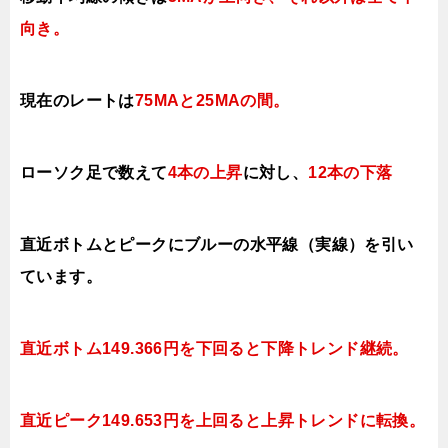
向き
。
現在のレートは
75MAと25MAの間
。
ローソク足で数えて
4本の上昇
に対し、
12本の下落
直近ボトムとピークにブルーの水平線（実線）を引い
ています。
直近ボトム149.366円を下回ると下降トレンド継続。
直近ピーク149.653円を上回ると上昇トレンド
に転換。