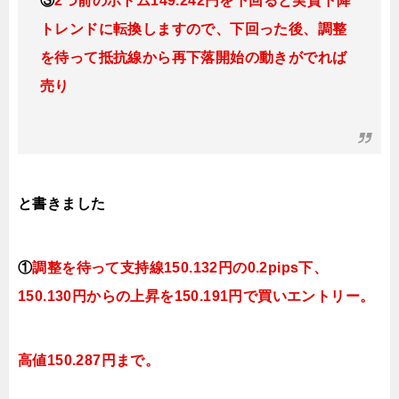
③
2つ前のボトム149.242円を下回ると実質下降
トレンドに転換
しますので、下回った後、調整
を待って抵抗線から再下落開始の動きがでれば
売り
と書きました
①
調整を待って支持線
150.132
円の0.2pips下、
150.130円
からの上昇を150.191円で買いエントリー。
高値150.287円まで。