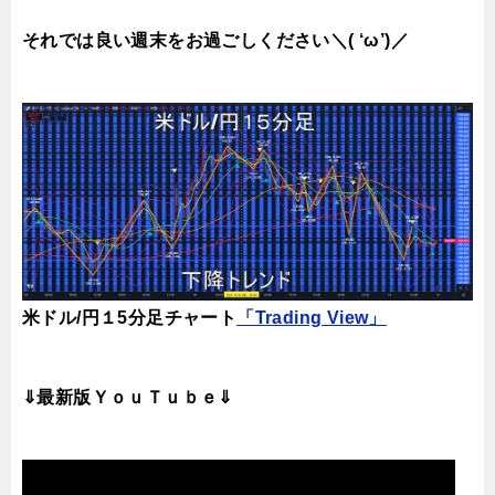
それでは良い週末をお過ごしください＼( ‘ω’)／
米ドル/円１5分足チャート
「Trading View」
⇓最新版ＹｏｕＴｕｂｅ⇓