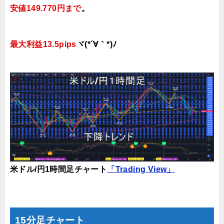
安値149.770円まで
。
最大利益13.5pips
ヾ(*´∀｀*)ﾉ
米ドル/円1時間足チャート
「Trading View」
15分足チャート