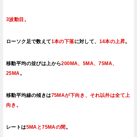
3波動目。
ローソク足で数えて
1本の下落
に対して、
14本の上昇
。
移動平均の並びは上から
200MA、5MA、75MA、
25MA
。
移動平均線の傾きは
75MAが下向き、それ以外は全て上
向き。
レートは
5MAと75MAの間
。