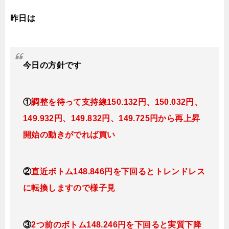
昨日は
今日
の
方針です
①
調整を待って支持線150
.132
円、150.032円
、
149.932円、149.832
円、149.725円
から再上昇
開始の動きがでれば買い
②
直近ボトム148.846円を下回るとトレンドレス
に転換
しますので様子見
③
2つ前のボトム148.246円を下回ると実質下降