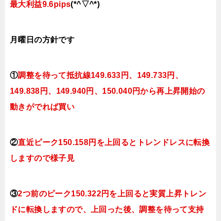
最大利益9.6pips
(*^▽^*)
月曜
日
の
方針です
①
調整を待って抵抗線149
.633
円、149.733円
、
149.838円、149.940
円、150.040円
から再上昇開始の
動きがでれば買い
②
直近ピーク150.158円を上回るとトレンドレスに転換
し
ますので様子見
③
2つ前のピーク150.322円を上回ると実質上昇トレン
ドに転換
しますので、上回った後、調整を待って支持