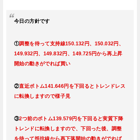
今日
の
方針です
①
調整を待って支持線150
.132
円、150.032円
、
149.932円、149.832
円、149.725円
から再上昇
開始の動きがでれば買い
②
直近ボトム141.646円を下回るとトレンドレス
に転換
しますので様子見
③
2つ前のボトム139.579円を下回ると実質下降
トレンドに転換
しますので、下回った後、調整
を待って抵抗線から再下落開始の動きがでれば