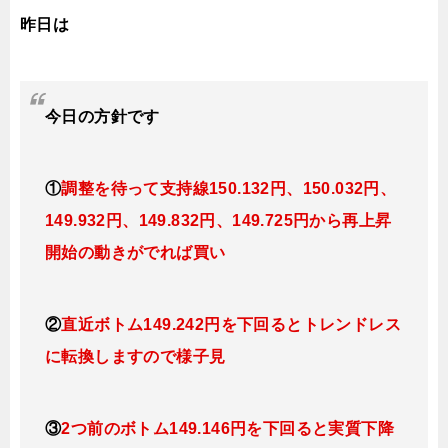
昨日は
今日
の
方針です
①
調整を待って支持線150
.132
円、150.032円
、
149.932円、149.832
円、149.725円
から再上昇
開始の動きがでれば買い
②
直近ボトム149.242円を下回るとトレンドレス
に転換
しますので様子見
③
2つ前のボトム149.146円を下回ると実質下降