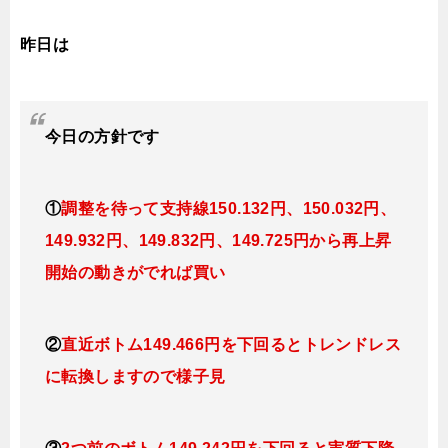
昨日は
今日
の
方針です
①
調整を待って支持線150
.132
円、150.032円
、
149.932円、149.832
円、149.725円
から再上昇
開始の動きがでれば買い
②
直近ボトム149.466円を下回るとトレンドレス
に転換しますので
様子見