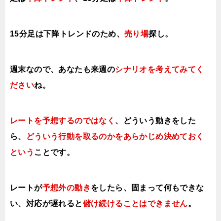
15分足は下降トレンドのため、
売り場
探し。
週末なので、あなたも来週の
シナリオを考えてみてく
ださい
ね。
レートを予想するのではなく
、どういう動きをした
ら、
どういう行動を取る
のかをあらかじめ決めておく
という
ことです。
レートが
予想外の動き
をしたら、固まって何もできな
い、対応が遅れると
儲け続けることはできません
。