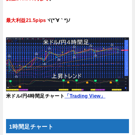
最大利益21.5pips
ヾ(*´∀｀*)ﾉ
米ドル/円4時間足チャート
「Trading View」
1時間足チャート