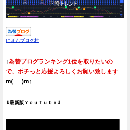
にほんブログ村
↑
為替ブログランキング1位を取りたいの
で、ポチっと応援よろしくお願い致します
m(_ _)m↑
⇓最新版ＹｏｕＴｕｂｅ⇓