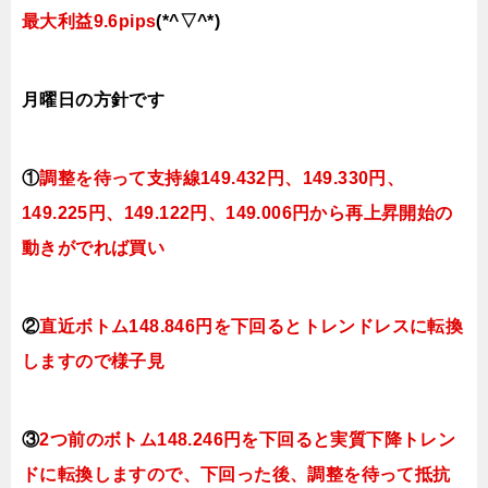
最大利益9.6pips
(*^▽^*)
月曜
日
の
方針です
①
調整を待って支持線149
.432
円、149.330円
、
149.225円、149.122
円、149.006円
から再上昇開始の
動きがでれば買い
②
直近ボトム148.846円を下回るとトレンドレスに転換
しますので様子見
③
2つ前のボトム148.246円を下回ると実質下降トレン
ドに転換
しますので、下回った後、調整を待って抵抗