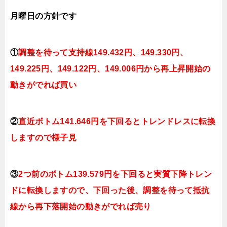
月曜
日
の
方針です
①
調整を待って支持線149
.432
円、149.330円
、
149.225円、149.122
円、149.006円
から再上昇開始の
動きがでれば買い
②
直近ボトム141.646円を下回るとトレンドレスに転換
しますので様子見
③
2つ前のボトム139.579円を下回ると実質下降トレン
ドに転換
しますので、下回った後、調整を待って抵抗
線から再下落開始の動きがでれば売り