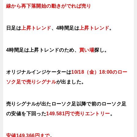
線から再下落開始の動きがでれば売り
日足は
上昇トレンド
、4時間足は
上昇トレンド
。
4時間足は上昇トレンドのため、
買い場
探し。
オリジナルインジケーターは
10/18（金
）18:00
の
ロー
ソク足で売り
シ
グナル
が出ました。
売りシグナルが出たローソク足以降で前のローソク足
の安値を下
回った
149.581円で売りエ
ントリー
。
安値149.366円まで
。