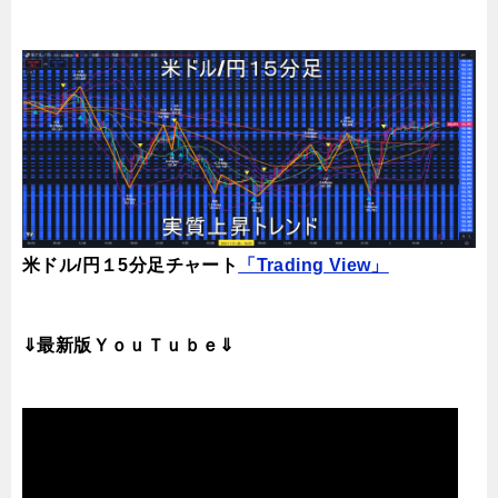
米ドル/円１5分足チャート
「Trading View」
⇓最新版ＹｏｕＴｕｂｅ⇓