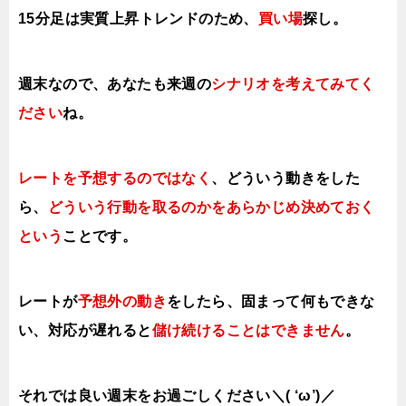
15分足は実質上昇トレンドのため、
買い場
探し。
週末なので、あなたも来週の
シナリオを考えてみてく
ださい
ね。
レートを予想するのではなく
、どういう動きをした
ら、
どういう行動を取る
のかをあらかじめ決めておく
という
ことです。
レートが
予想外の動き
をしたら、固まって何もできな
い、対応が遅れると
儲け続けることはできません
。
それでは良い週末をお過ごしください＼( ‘ω’)／