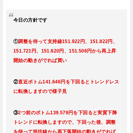
今日
の
方針です
①
調整を待って支持線151.922
円、151.822円
、
151.721円、151.620
円、151.506円
から再上昇
開始の動きがでれば買い
②
直近ボトム141.646円を下回るとトレンドレス
に転換
しますので様子見
③
2つ前のボトム139.579円を下回ると実質下降
トレンドに転換
しますので、下回った後、調整
を待って抵抗線から再下落開始の動きがでれば