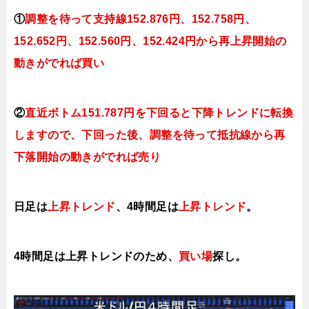
①
調整を待って支持線152.876
円、152.758円
、
152.652円、152.560
円、152.424円
から再上昇開始の
動きがでれば買い
②
直近ボトム151.787円を下回ると
下降トレンドに転換
しますので、下回った後、調整を待って抵抗線から再
下落開始の動きがでれば売り
日足は
上昇トレンド
、4時間足は
上昇トレンド
。
4時間足は上昇トレンドのため、
買い場
探し。