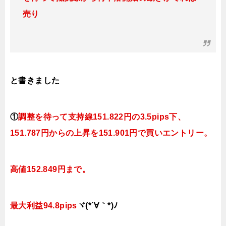
売り
と書きました
①
調整を待って支持線
151.822
円の3.5pips下、
151.787円
からの上昇を151.901円で買いエントリー。
高値152.849円まで。
最大利益94.8
pips
ヾ(*´∀｀*)ﾉ