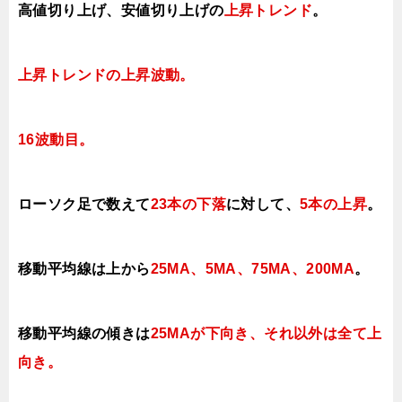
高値切り上げ
、安値切り上げの
上昇トレンド
。
上昇トレンド
の上昇波動。
16波動目。
ローソク足で数えて
23本の下落
に対して
、
5本の上昇
。
移動平均線は上から
25MA、5MA、75MA、200MA
。
移動平均線の傾きは
25MAが下向き、それ以外は全て上
向き
。