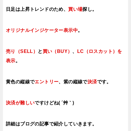
日足は上昇トレンドの
ため、
買い場
探し。
オリジナルインジケーター表示中
。
売り（SELL）
と
買い（BUY）
、
LC（ロスカット）を
表示
。
黄色の縦線で
エントリー
、紫の縦線で
決済
です。
決済が難しい
ですけどね( ´艸｀)
詳細はブログの記事で紹介していきます。