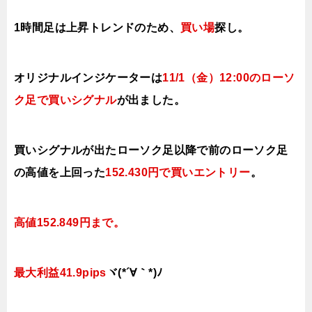
1時間足は上昇トレンドのため、
買い場
探し。
オリジナルインジケーターは
11/1（金
）12:00
の
ローソ
ク足で買い
シ
グナル
が出ました。
買いシグナルが出たローソク足以降で前のローソク足
の高値を上
回った
152.430円で買いエ
ントリー
。
高値152.849円まで。
最大利益41.9pips
ヾ(*´∀｀*)ﾉ