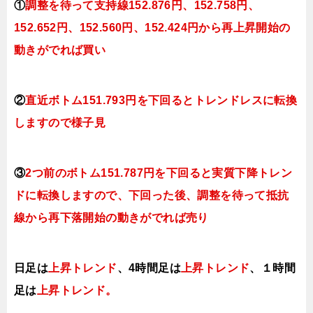
①
調整を待って支持線152.876
円、152.758円
、
152.652円、152.560
円、152.424円
から再上昇開始の
動きがでれば買い
②
直近ボトム151.793円を下回るとトレンドレスに転換
しますので様子見
③
2つ前のボトム151.787円を下回ると実質下降トレン
ドに転換
しますので、下回った後、調整を待って抵抗
線から再下落開始の動きがでれば売り
日足は
上昇トレンド
、4時間足は
上昇トレンド
、１時間
足は
上昇トレンド
。