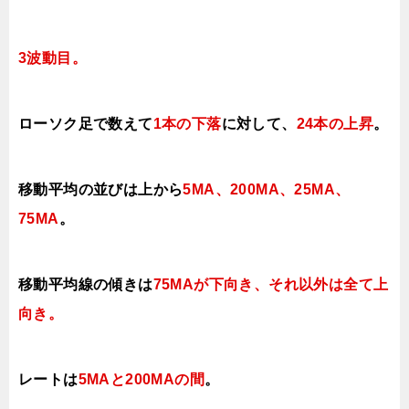
3波動目。
ローソク足で数えて
1本の下落
に対して、
24本の上昇
。
移動平均の並びは上から
5MA、200MA、25MA、
75MA
。
移動平均線の傾きは
75MAが下向き、それ以外は全て上
向き。
レートは
5MAと200MAの間
。