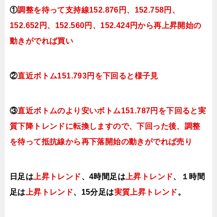
①
調整を待って支持線152.876
円、152.758円
、
152.652円、152.560
円、152.424円
から再上昇開始の
動きがでれば買い
②
直近ボトム151.793円を下回ると様子見
③
直近ボトムのより安いボトム151.787円を下回ると実
質下降トレンドに転換しますので、下回った後、調整
を待って抵抗線から再下落開始の動きがでれば売り
日足は
上昇トレンド
、4時間足は
上昇トレンド
、１時間
足は
上昇トレンド
、15分足は
実質上昇トレンド
。