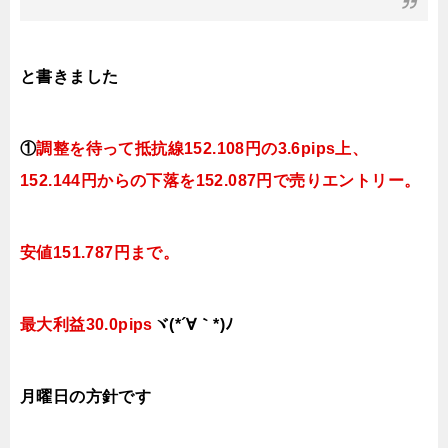
と書きました
①
調整を待って抵抗線
152.108
円の3.6pips上、
152.144円
からの下落を152.087円で売りエントリー。
安値151.787円まで。
最大利益30.0
pips
ヾ(*´∀｀*)ﾉ
月曜日
の
方針です