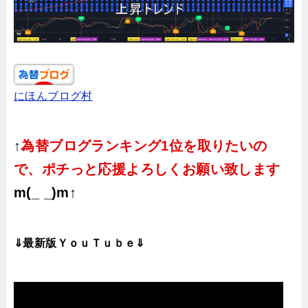
にほんブログ村
↑
為替ブログランキング1位を取りたいの
で、ポチっと応援よろしくお願い致します
m(_ _)m↑
⇓最新版ＹｏｕＴｕｂｅ⇓