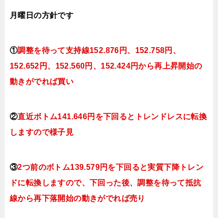
月曜日
の
方針です
①
調整を待って支持線152.876
円、152.758円
、
152.652円、152.560
円、152.424円
から再上昇開始の
動きがでれば買い
②
直近ボトム141.646円を下回るとトレンドレスに転換
しますので様子見
③
2つ前のボトム139.579円を下回ると実質下降トレン
ドに転換
しますので、下回った後、調整を待って抵抗
線から再下落開始の動きがでれば売り