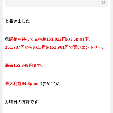
と書きました
①
調整を待って支持線
151.822
円の3.5pips下、
151.787円
からの上昇を151.901円で買いエントリー。
高値152.849円まで。
最大利益94.8
pips
ヾ(*´∀｀*)ﾉ
月曜日
の
方針です