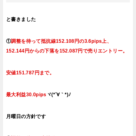
と書きました
①
調整を待って抵抗線
152.108
円の3.6pips上、
152.144円
からの下落を152.087円で売りエントリー。
安値151.787円まで。
最大利益30.0
pips
ヾ(*´∀｀*)ﾉ
月曜日
の
方針です