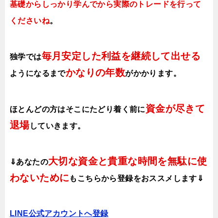
基礎からしっかり学んでから実際のトレードを行って
くださいね
。
毎月安定した利益を継続して出せる
独学では
かなりの年数
ようになるまで
がかかります
。
資金が尽きて
ほとんどの方はそこにたどり着く前に
退場
していきます。
大切な資金と貴重な時間を無駄に使
⇓あなたの
わないために
も
こちらから登録をおススメします⇓
LINE公式アカウント
へ登録