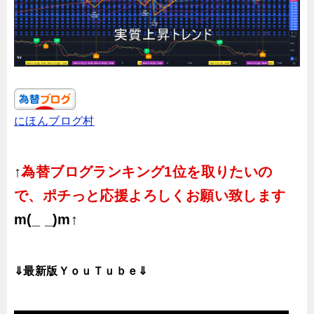
にほんブログ村
↑
為替ブログランキング1位を取りたいの
で、ポチっと応援よろしくお願い致します
m(_ _)m↑
⇓最新版ＹｏｕＴｕｂｅ⇓