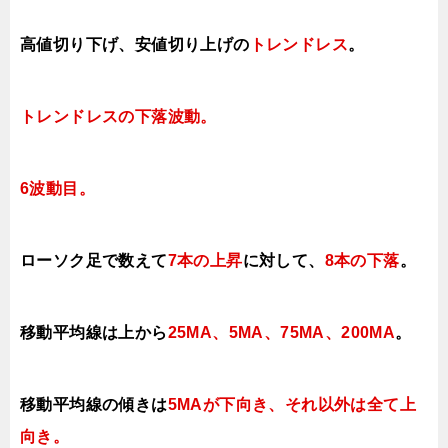
高値切り下げ
、安値切り上げの
トレンドレス
。
トレンドレス
の下落波動。
6波動目。
ローソク足で数えて
7本の上昇
に対して
、
8本の下落
。
移動平均線は上から
25MA、5MA、75MA、200MA
。
移動平均線の傾きは
5MAが下向き、それ以外は全て上
向き
。