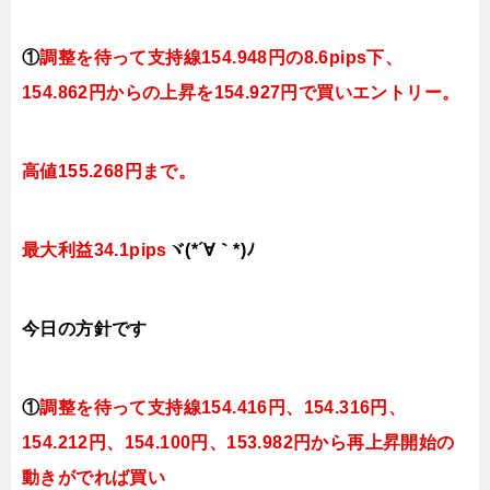
①
調整を待って支持線154.948
円の8.6pips下
、
154.862円
からの上昇を154.927円で買いエントリー。
高値155.268円まで。
最大利益34.1pips
ヾ(*´∀｀*)ﾉ
今日
の
方針です
①
調整を待って支持線154.416
円、154.316円
、
154.212円、154.100
円、153.982円
から再上昇開始の
動きがでれば買い