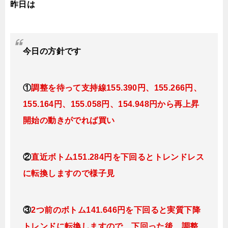
昨日は
今日
の
方針です
①
調整を待って支持線155.390
円、155.266円
、
155.164円、155.058
円、154.948円
から再上昇
開始の動きがでれば買い
②
直近ボトム151.284円を下回るとトレンドレス
に転換
しますので様子見
③
2つ前のボトム141.646円を下回ると実質下降
トレンドに転換
しますので、下回った後、調整