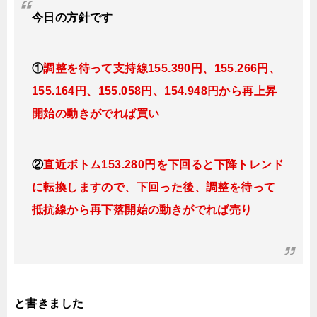
今日
の
方針です
①
調整を待って支持線155.390
円、155.266円
、
155.164円、155.058
円、154.948円
から再上昇
開始の動きがでれば買い
②
直近ボトム153.280円を下回ると
下降トレンド
に転換
しますので、下回った後、調整を待って
抵抗線から再下落開始の動きがでれば売り
と書きました