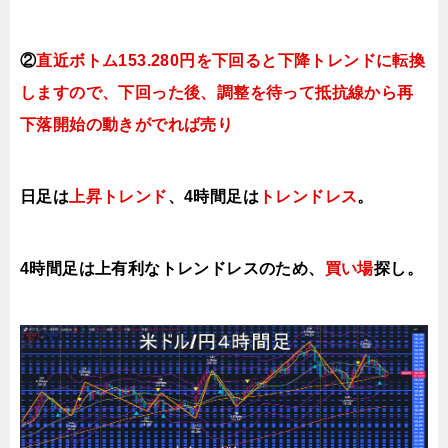
②
直近ボトム153.280円を下回ると
下降トレンドに転換
しますので、下回った後、調整を待って抵抗線から再
下落開始の動きがでれば売り
日足は
上昇トレンド
、4時間足は
トレンドレス
。
4時間足は上有利なトレンドレスのため、
買い場
探し。