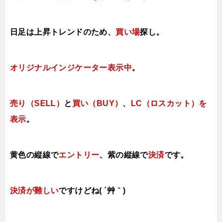
日足は上昇トレンドの
ため、
買い場
探し。
オリジナルインジケーター表示中
。
売り（SELL）
と
買い（BUY）
、
LC（ロスカット）を
表示
。
黄色の縦線で
エントリー
、紫の縦線で
決済
です。
決済が難しい
ですけどね( ´艸｀)