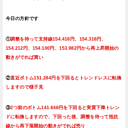
今日
の
方針です
①
調整を待って支持線154.416
円、154.316円
、
154.212円、154.100
円、153.982円
から再上昇開始の
動きがでれば買い
②
直近ボトム151.284円を下回るとトレンドレスに転換
しますので様子見
③
2つ前のボトム141.646円を下回ると実質下降トレン
ドに転換
しますので、下回った後、調整を待って抵抗
線から再下落開始の動きがでれば売り