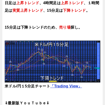
日足は
上昇トレンド
、4時間足は
上昇トレンド
、１時間
足は
実質上昇トレンド
、15分足は
下降トレンド
。
15分足は下降トレンドのため、
売り場
探し。
米ドル/円１5分足チャート
「Trading View」
⇓最新版ＹｏｕＴｕｂｅ⇓