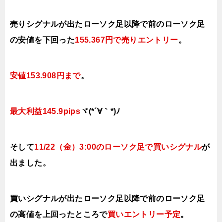
売りシグナルが出たローソク足以降で前のローソク足
の安値を下
回った
155.367円で売りエ
ントリー
。
安値153.908円まで
。
最大利益145.9pips
ヾ(*´∀｀*)ﾉ
そして
11/22（金
）3:00
の
ローソク足で買い
シ
グナル
が
出ました。
買いシグナルが出たローソク足以降で前のローソク足
の高値を上
回
ったところで
買いエ
ントリー予定
。