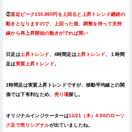
②
直近ピーク155.890円を上回ると上昇トレンド継続の
動きとなり
ますので、上回った後、調整を待って支持
線から再上昇開始の動きがでれば買い
日足は
上昇トレンド
、4時間足は
上昇トレンド
、１時間
足は
実質上昇トレンド
。
1時間足は実質上昇トレンドですが、移動平均線との関
係では下有利なため、
売り場
探し。
オリジナルインジケーターは
11/21（木
）4:00
の
ローソ
ク足で売り
シ
グナル
が出てい
まし
たね。