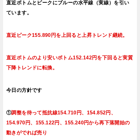
直近ボトムとピークにブルーの水平線（実線）を引い
ています。
直近ピーク155.890円を上回ると上昇トレンド継続。
直近ボトムのより安いボトム152.142円を下回ると実質
下降トレンドに転換。
今日
の
方針です
①
調整を待って抵抗線154.710
円、154.852円
、
154.970円、155.122
円、155.240円
から再下落開始の
動きがでれば売り